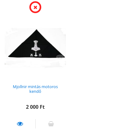
Mjollnir mintás motoros
kendő
2 000
Ft