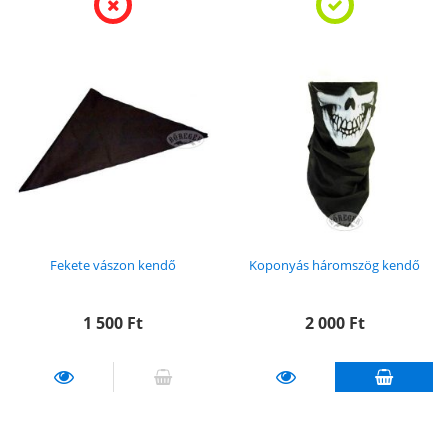
Fekete vászon kendő
Koponyás háromszög kendő
1 500
Ft
2 000
Ft