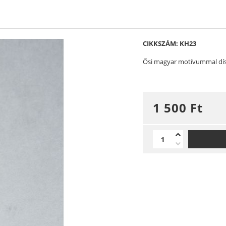
CIKKSZÁM: KH23
Ősi magyar motívummal dísz
1 500
Ft