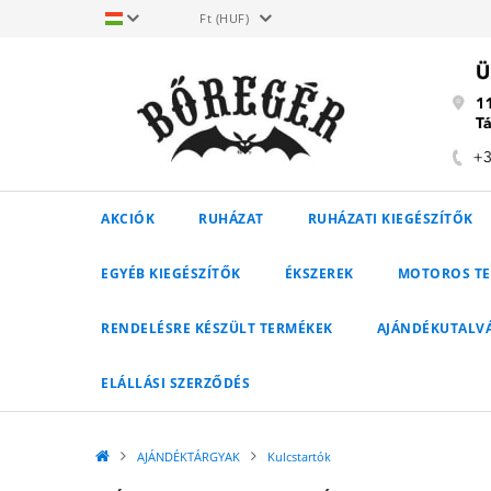
Ft (HUF)
AKCIÓK
RUHÁZAT
RUHÁZATI KIEGÉSZÍTŐK
EGYÉB KIEGÉSZÍTŐK
ÉKSZEREK
MOTOROS T
RENDELÉSRE KÉSZÜLT TERMÉKEK
AJÁNDÉKUTALV
ELÁLLÁSI SZERZŐDÉS
AJÁNDÉKTÁRGYAK
Kulcstartók