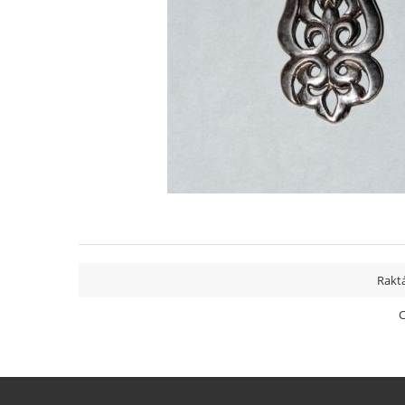
Raktá
C